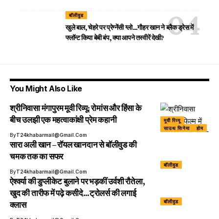
बॉलीवुड
खुले बाल, चेहरे पर प्रेग्नेंसी ग्लो…गौहर खान ने ब्लैक ड्रेस में
फ्लॉन्ट किया बेबी बंप, क्या आपने तस्वीरें देखी?
You Might Also Like
श्रीनिवासा मंगापुरम मूवी रिव्यू: रोमांस और हिंसा के
बीच उलझी एक महत्वाकांक्षी प्रेम कहानी
मूवी रिव्यू
साउथ सिनेमा
होम
By
T24khabarmail@gmail.com
सारा अली खान – रॉयल खानदान से बॉलीवुड की
चमक तक का सफर
बॉलीवुड
By
T24khabarmail@gmail.com
ऐश्वर्या की डुप्लीकेट बुलाने पर भड़कीं उर्वशी रौतेला,
खुद की तारीफ में पढ़े कसीदे…ट्रोलर्स की लगाई
बॉलीवुड
क्लास