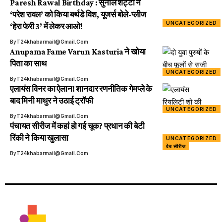
Paresh Rawal Birthday : सुनील शेट्टी ने
‘परेश रावल’ को किया बर्थडे विश, यूजर्स बोले-प्लीज
UNCATEGORIZED
‘हेरा फेरी 3’ में लेकर आओ!
By
T24khabarmail@gmail.com
Anupama Fame Varun Kasturia ने खोया
पिता का साथ
UNCATEGORIZED
By
T24khabarmail@gmail.com
एलायंस विनर का ऐलान! शानदार रणनीतिक गेमप्ले के
बाद मिनी माथुर ने उठाई ट्रॉफी
UNCATEGORIZED
By
T24khabarmail@gmail.com
पंचायत सीरीज में कहां हो गई चूक? प्रधान की बेटी
रिंकी ने किया खुलासा
UNCATEGORIZED
वेब सीरीज
By
T24khabarmail@gmail.com