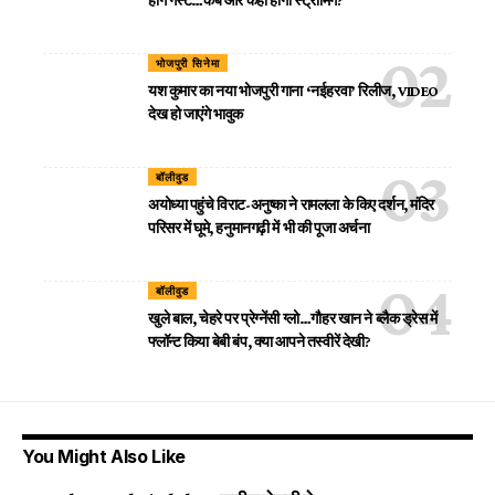
भोजपुरी सिनेमा
यश कुमार का नया भोजपुरी गाना ‘नईहरवा’ रिलीज, VIDEO
देख हो जाएंगे भावुक
बॉलीवुड
अयोध्या पहुंचे विराट-अनुष्का ने रामलला के किए दर्शन, मंदिर
परिसर में घूमे, हनुमानगढ़ी में भी की पूजा अर्चना
बॉलीवुड
खुले बाल, चेहरे पर प्रेग्नेंसी ग्लो…गौहर खान ने ब्लैक ड्रेस में
फ्लॉन्ट किया बेबी बंप, क्या आपने तस्वीरें देखी?
You Might Also Like