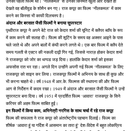
उनकी पहली फिल्म थी। ‘नीलकमल’ से उनकी किस्मत खुली और देखते ही
देखते वह बॉलीवुड के शोमैन बन गए। राज कपूर का फिल्म ‘नीलकमल’ में काम
करने का किस्सा भी काफी दिलचस्प है।
अंदाज और बरसात जैसी फिल्मों ने बनाया सुपरस्टार
पृथ्वीराज कपूर ने अपने बेटे राज को केदार शर्मा की यूनिट में क्लैपर ब्वॉय के रूप
में काम करने की सलाह दी। फिल्म की शूटिंग के समय वह अक्सर आइने के पास
चले जाते थे और अपने बालों में कंघी करने लगते थे। एक बार फिल्म में क्लैप देते
समय गलती से एक्टर की नकली दाढ़ी गिर गई, जिससे नाराज़ होकर केदार शर्मा
ने राजकपूर को जोर का थप्पड जड़ दिया। हालांकि केदार शर्मा को इसका
अफसोस रात भर रहा। अगले दिन उन्होंने अपनी नई फिल्म ‘नीलकमल’ के लिए
राजकपूर को साइन कर लिया। राजकपूर फिल्मों मे अभिनय के साथ ही कुछ और
भी करना चाहते थे। वर्ष 1948 में आर.के. फिल्मस की स्थापना की और फिल्म
आग से निर्देशन में कदम रखा। 1949 में अंदाज और बरसात जैसी फिल्मों ने उन्हें
सुपरस्टार बना दिया। वर्ष 1951 में प्रदर्शित फिल्म ‘आवारा’ राजकपूर के सिने
करियर की अहम फिल्म साबित हुई।
इन फिल्मों में किया काम, अभिनेत्री नरगिस के साथ चर्चा में रहे राज कपूर
फिल्म की सफलता ने राज कपूर को अंतर्राष्ट्रीय पहचान दिलाई। फिल्म का
शीर्षक ‘आवारा हूं या गर्दिश में आसमान का तारा हूं’ देश-विदेश में बहुत लोकप्रिय