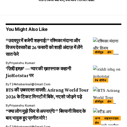
You Might Also Like
“उदयपुर में बजेगी शहनाई!” रश्मिका मंदाना और
विजय देवरकोंडा 26 फरवरी को शाही अंदाज़ में लेंगे
बॉलीवुड
होम
सात फेरे
By
Priyanshu Kumari
‘ज़िद्दी इश्क़’ — प्यार की ख़तरनाक कहानी
JioHotstar पर
वेब सीरीज
By
T24khabarmail@gmail.com
BTS की ज़बरदस्त वापसी: Arirang World Tour
2026 के टिकट मिनटों में बिके, नए शो जोड़ने पड़े
हॉलीवुड
होम
By
Priyanshu Kumari
“क्या लोग मुझे फिर से अपनाएंगे?” बिरयानी विवाद के
बाद भावुक हुए प्रणीत मोरे !
अन्य
लाइफस्टाइल
होम
By
T24khabarmail@gmail.com