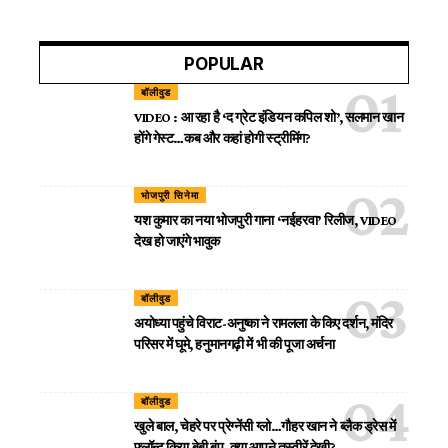
POPULAR
बॉलीवुड
VIDEO : आ रहा है ‘द ग्रेट इंडियन कपिल शो’, सलमान खान
होंगे गेस्ट…कब और कहां होगी स्ट्रीमिंग?
भोजपुरी सिनेमा
यश कुमार का नया भोजपुरी गाना ‘नईहरवा’ रिलीज, VIDEO
देख हो जाएंगे भावुक
बॉलीवुड
अयोध्या पहुंचे विराट-अनुष्का ने रामलला के किए दर्शन, मंदिर
परिसर में घूमे, हनुमानगढ़ी में भी की पूजा अर्चना
बॉलीवुड
खुले बाल, चेहरे पर प्रेग्नेंसी ग्लो…गौहर खान ने ब्लैक ड्रेस में
फ्लॉन्ट किया बेबी बंप, क्या आपने तस्वीरें देखी?