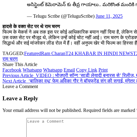
అసిస్టెంట్ కెమెరామెన్ కు తీవ్ర గాయాలు.. మరికొంత మంది
— Telugu Scribe (@TeluguScribe)
June 11, 2025
हादसे के वक्त सेट पर थे राम चरण
फिल्म के मेकर्स ने अब तक इस पर कोई आधिकारिक बयान नहीं दिया है, लेकिन 
उस वक्त सेट पर मौजूद थे, लेकिन उन्हें कोई चोट नहीं आई। राम चरण के प्रोडक्
सिद्धार्थ और सई मांजरेकर लीड रोल में हैं। वहीं अनुपम खेर भी फिल्म का हिस्सा है
TAGGED:
Featured
Ram Charan
T24 KHABAR IN HINDI NEWS
T
राम चरण
Share This Article
Facebook
Whatsapp
Whatsapp
Email
Copy Link
Print
Previous Article
VIDEO : भोजपुरी सॉन्ग ‘साड़ी लेयादी बनारस से’ रिलीज, माह
Next Article
‘बालिका वधू’ फेम अविका गौर ने बॉयफ्रेंड संग की सगाई, मंगेत
Leave a Comment
Leave a Reply
Your email address will not be published.
Required fields are marked