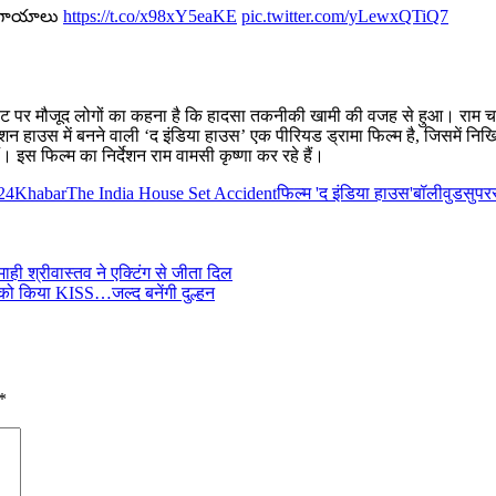
కి గాయాలు
https://t.co/x98xY5eaKE
pic.twitter.com/yLewxQTiQ7
सेट पर मौजूद लोगों का कहना है कि हादसा तकनीकी खामी की वजह से हुआ। राम 
शन हाउस में बनने वाली ‘द इंडिया हाउस’ एक पीरियड ड्रामा फिल्म है, जिसमें नि
ं। इस फिल्म का निर्देशन राम वामसी कृष्णा कर रहे हैं।
24Khabar
The India House Set Accident
फिल्म 'द इंडिया हाउस'
बॉलीवुड
सुपरस
ी श्रीवास्तव ने एक्टिंग से जीता दिल
र को किया KISS…जल्द बनेंगी दुल्हन
*