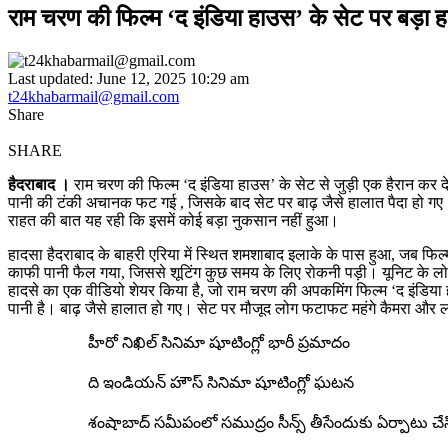
राम चरण की फिल्म ‘द इंडिया हाउस’ के सेट पर बड
Last updated: June 12, 2025 10:29 am
t24khabarmail@gmail.com
Share
SHARE
हैदराबाद ।
राम चरण की फिल्म ‘द इंडिया हाउस’ के सेट से जुड़ी एक हैरान कर दे
पानी की टंकी अचानक फट गई , जिसके बाद सेट पर बाढ़ जैसे हालात पैदा हो गए। 
राहत की बात यह रही कि इसमें कोई बड़ा नुकसान नहीं हुआ।
हादसा हैदराबाद के बाहरी एरिया में स्थित शमशाबाद इलाके के पास हुआ, जब फिल्
काफी पानी फैल गया, जिससे शूटिंग कुछ समय के लिए रोकनी पड़ी। यूनिट के लोग 
हादसे का एक वीडियो शेयर किया है, जो राम चरण की अपकमिंग फिल्म ‘द इंडिया ह
पानी है। बाढ़ जैसे हालात हो गए। सेट पर मौजूद लोग फटाफट महंगे कैमरा और लाइट
హీరో నిఖిల్ సినిమా షూటింగ్లో భారీ ప్రమాదం
ది ఇండియన్ హౌస్ సినిమా షూటింగ్లో ఘటన
శంషాబాద్ సమీపంలో సముద్రం సీన్స్ తీసేందుకు ఏర్పాటు చే