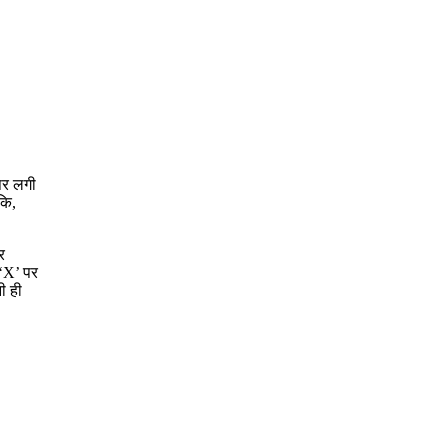
 पर लगी
कि,
र
 ‘X’ पर
ी ही