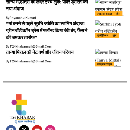
सान्या मल्होत्रा का लेदर ट्रेंच लुक: पावर ड्रेसिंग का
नया अंदाज
लाइफस्टाइल
होम
By
Priyanshu Kumari
“मां बनने से पहले सुरभि ज्योति का स्टनिंग अंदाज!
ग्रीन बॉडीकॉन ड्रेस में फ्लॉन्ट किया बेबी बंप, फैंस ने
टेलीविजन
होम
की जमकर तारीफ”
By
T24khabarmail@gmail.com
तान्या मित्तल की नेट वर्थ और जीवन परिचय
By
T24khabarmail@gmail.com
लाइफस्टाइल