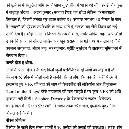
की भूमिका में संतुलित अभिनय दिखाया कुछ सीन में भावनाओं की गहराई और कुछ
में लड़ाकू अंदाज़। अक्षय कुमार (भगवान शिव) का छोटा लेकिन प्रभावशाली
किरदार है, जिसमें उनका प्रभावक वर्चस्व है। प्रभास लगभग 30 मिनट के रोल
में “रुद्र” की प्रेरक उपस्थिति के साथ आते हैं, उनका यह रोले फिल्म को नई
ऊर्जा देता है। मोहानलाल ने किरता के रूप में शांत, गंभीर लेकिन गहन छाप छोड़ी
उनके किरदार की सोशल मीडिया पर खूब सराहना की गई। अन्य कलाकार जैसे
काजल अग्रवाल, मोहन बाबू, सरथकुमार, प्रीति मुखुंडन ने सहायक भूमिकाओं में
योगदान दिया।
फर्स्ट हॉफ है धीमा-
लोगों ने फिल्म देखने के बाद मिली जुली प्रतिक्रिया दी लोगों का कहना है की
फिल्म फर्स्ट हॉफ में थोड़ी स्लो है जबकि सेकंड हॉफ रोमांचक है। वहीं फिल्म में
इस्तेमाल हुए VFX की बात की जाए तो नेज़रलैंड की लोकेशंस और विज़ुअल्स
‘Lord of the Rings’ जैसे महाकाव्य की छाप छोड़ते हैं पर कुछ VFX को अति-
प्रशंसा नहीं मिली। Stephen Devassy के बैकग्राउंड स्कोर, विशेषकर
क्लाइमेक्स में “Kaali Shakti”, ने भावनात्मक स्पेस भरा, हालांकि कुछ गीत
औसत दर्जे के थे।
बॉक्स ऑफिस-
रिलीज़ के पहले दिन तेलुगु राज्यों में ₹9 करोड़ की कमाई की शुरुआत। ट्रेड और