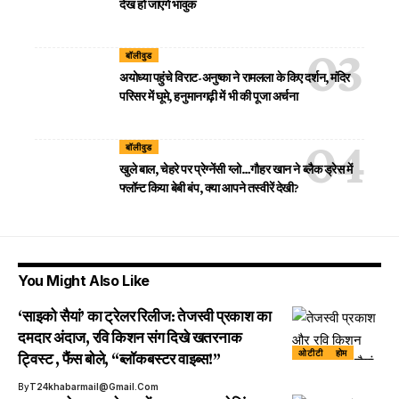
देख हो जाएंगे भावुक
बॉलीवुड
अयोध्या पहुंचे विराट-अनुष्का ने रामलला के किए दर्शन, मंदिर
परिसर में घूमे, हनुमानगढ़ी में भी की पूजा अर्चना
बॉलीवुड
खुले बाल, चेहरे पर प्रेग्नेंसी ग्लो…गौहर खान ने ब्लैक ड्रेस में
फ्लॉन्ट किया बेबी बंप, क्या आपने तस्वीरें देखी?
You Might Also Like
‘साइको सैयां’ का ट्रेलर रिलीज: तेजस्वी प्रकाश का
दमदार अंदाज, रवि किशन संग दिखे खतरनाक
ओटीटी
होम
ट्विस्ट , फैंस बोले, “ब्लॉकबस्टर वाइब्स!”
By
T24khabarmail@gmail.com