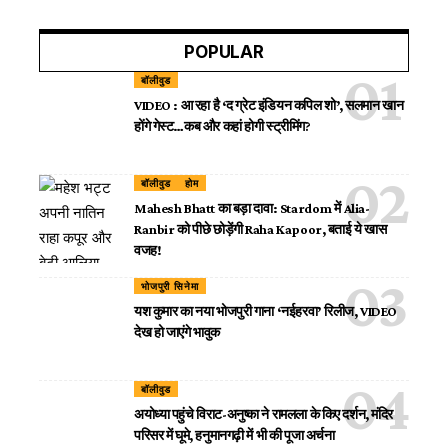
POPULAR
बॉलीवुड
VIDEO : आ रहा है ‘द ग्रेट इंडियन कपिल शो’, सलमान खान
होंगे गेस्ट…कब और कहां होगी स्ट्रीमिंग?
बॉलीवुड
होम
Mahesh Bhatt का बड़ा दावा: Stardom में Alia-
Ranbir को पीछे छोड़ेंगी Raha Kapoor, बताई ये खास
वजह!
भोजपुरी सिनेमा
यश कुमार का नया भोजपुरी गाना ‘नईहरवा’ रिलीज, VIDEO
देख हो जाएंगे भावुक
बॉलीवुड
अयोध्या पहुंचे विराट-अनुष्का ने रामलला के किए दर्शन, मंदिर
परिसर में घूमे, हनुमानगढ़ी में भी की पूजा अर्चना