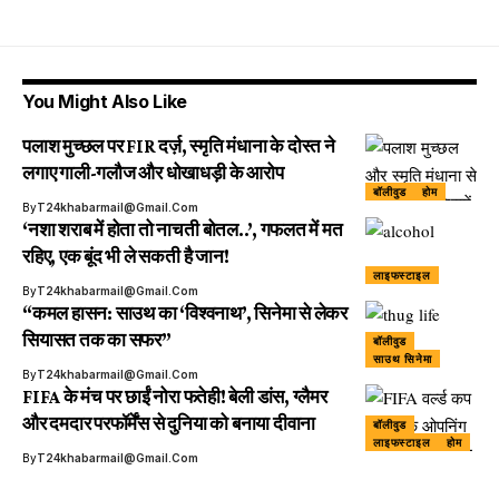
You Might Also Like
पलाश मुच्छल पर FIR दर्ज़, स्मृति मंधाना के दोस्त ने
लगाए गाली-गलौज और धोखाधड़ी के आरोप
बॉलीवुड
होम
By
T24khabarmail@gmail.com
‘नशा शराब में होता तो नाचती बोतल..’, गफलत में मत
रहिए, एक बूंद भी ले सकती है जान!
लाइफस्टाइल
By
T24khabarmail@gmail.com
“कमल हासन: साउथ का ‘विश्वनाथ’, सिनेमा से लेकर
सियासत तक का सफर”
बॉलीवुड
साउथ सिनेमा
By
T24khabarmail@gmail.com
FIFA के मंच पर छाईं नोरा फतेही! बेली डांस, ग्लैमर
और दमदार परफॉर्मेंस से दुनिया को बनाया दीवाना
बॉलीवुड
लाइफस्टाइल
होम
By
T24khabarmail@gmail.com