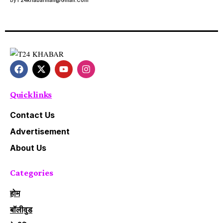
By
T24khabarmail@gmail.com
Quick links
Contact Us
Advertisement
About Us
Categories
होम
बॉलीवुड