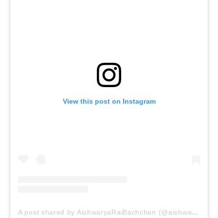
View this post on Instagram
A post shared by AishwaryaRaiBachchan (@aishwaryaraibachchan_arb)