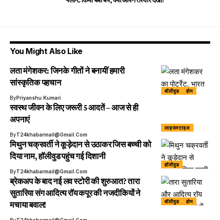
फ्लॉन्ट किया बेबी बंप, क्या आपने तस्वीरें देखी?
You Might Also Like
लता मंगेशकर: जिनके गीतों ने बनायीं हमारी
सांस्कृतिक पहचान
बॉलीवुड
होम
By
Priyanshu Kumari
स्वस्थ जीवन के लिए जरूरी 5 आदतें – आज से ही
अपनाएं
लाइफस्टाइल
By
T24khabarmail@gmail.com
मिथुन चक्रवर्ती ने कूड़ेदान से उठाकर जिस बच्ची को
दिया नाम, हॉलीवुड पहुंच गई दिशानी
हॉलीवुड
By
T24khabarmail@gmail.com
ब्रेकअप के बाद नई लव स्टोरी की शुरुआत? तारा
सुतारिया संग आदित्य रॉय कपूर की नजदीकियों ने
बॉलीवुड
होम
मचाया बवाल!