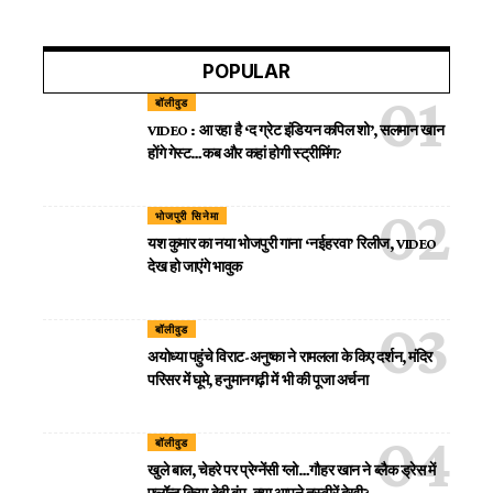
POPULAR
बॉलीवुड
VIDEO : आ रहा है ‘द ग्रेट इंडियन कपिल शो’, सलमान खान
होंगे गेस्ट…कब और कहां होगी स्ट्रीमिंग?
भोजपुरी सिनेमा
यश कुमार का नया भोजपुरी गाना ‘नईहरवा’ रिलीज, VIDEO
देख हो जाएंगे भावुक
बॉलीवुड
अयोध्या पहुंचे विराट-अनुष्का ने रामलला के किए दर्शन, मंदिर
परिसर में घूमे, हनुमानगढ़ी में भी की पूजा अर्चना
बॉलीवुड
खुले बाल, चेहरे पर प्रेग्नेंसी ग्लो…गौहर खान ने ब्लैक ड्रेस में